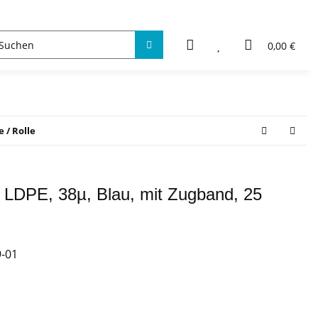
0,00 €
 / Rolle
r LDPE, 38µ, Blau, mit Zugband, 25
-01