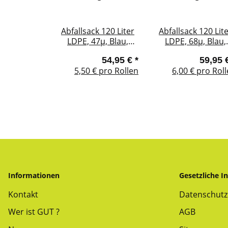
Abfallsack 120 Liter
Abfallsack 120 Lit
LDPE, 47µ, Blau,
LDPE, 68µ, Blau,
ohne Zugband, 25
ohne Zugband, 1
54,95 €
*
59,95 
Säcke / Rolle
Säcke / Rolle
5,50 € pro Rollen
6,00 € pro Rol
Informationen
Gesetzliche I
Kontakt
Datenschutz
Wer ist GUT ?
AGB