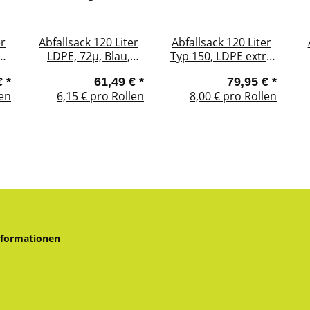
er
Abfallsack 120 Liter
Abfallsack 120 Liter
LDPE, 72µ, Blau,
Typ 150, LDPE extra
5
ohne Zugband, 15
Stark, 100µ, Blau,
€
*
61,49 €
*
79,95 €
*
Säcke / Rolle
ohne Zugband, 15
len
6,15 € pro Rollen
8,00 € pro Rollen
Säcke / Rolle
nformationen