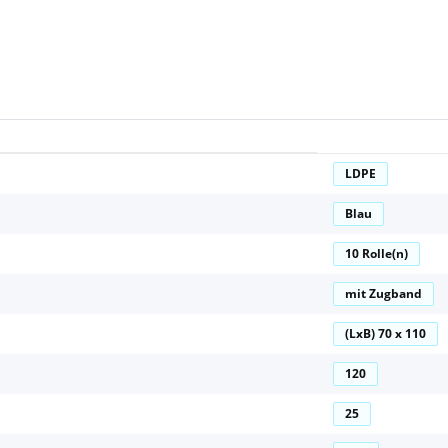
LDPE
Blau
10 Rolle(n)
mit Zugband
(LxB) 70 x 110
120
25