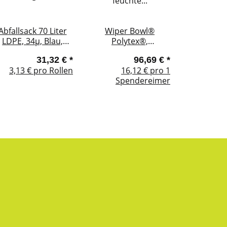
Abfallsack 70 Liter
Wiper Bowl®
LDPE, 34µ, Blau,
Polytex®,
ohne Zugband, 25
Isopropanol 70/30,
31,32 €
*
96,69 €
*
Säcke / Rolle
feuchte
3,13 € pro Rollen
16,12 € pro 1
Reinigungstücher, 72
Spendereimer
Stk. / Spendereimer,
Silikonfrei