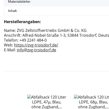
Materialstärke:
Inhalt:
Herstellerangaben:
Name: ZVG Zellstoffvertriebs GmbH & Co. KG
Anschrift: Alfred-Nobel-Straße 1-3, 53844 Troisdorf, Deut
Telefon: +49 2241 484-0
Web:
https://zvg-troisdorf.de/
E-Mail:
info@zvg-troisdorf.de