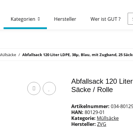
Kategorien
Hersteller
Wer ist GUT ?
Müllsäcke
Abfallsack 120 Liter LDPE, 38µ, Blau, mit Zugband, 25 Säcke
Abfallsack 120 Lite
Säcke / Rolle
Artikelnummer:
034-80129
HAN:
80129-01
Kategorie:
Müllsäcke
Hersteller:
ZVG