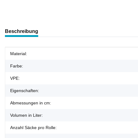
weitere Registerkarten anzeigen
Beschreibung
Produkteigenschaft
Wert
Material:
Farbe:
VPE:
Eigenschaften:
Abmessungen in cm:
Volumen in Liter:
Anzahl Säcke pro Rolle: