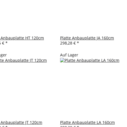
e Anbauplatte HT 120cm
Platte Anbauplatte JA 160cm
6 €
*
298,28 €
*
ager
Auf Lager
e Anbauplatte JT 120cm
Platte Anbauplatte LA 160cm