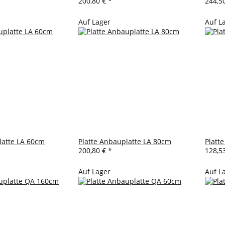
200,80 €
*
244,5
Auf Lager
Auf L
latte LA 60cm
Platte Anbauplatte LA 80cm
Platt
200,80 €
*
128,5
Auf Lager
Auf L