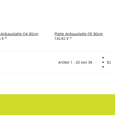
e Anbauplatte QA 80cm
Platte Anbauplatte QE 80cm
6 €
*
142,82 €
*
Artikel 1 - 20 von 38
1
2