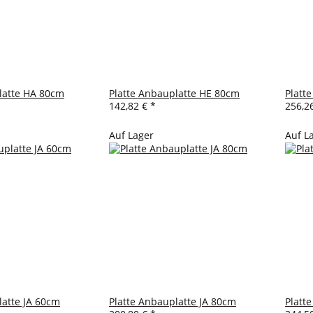
latte HA 80cm
Platte Anbauplatte HE 80cm
Platt
142,82 €
*
256,2
Auf Lager
Auf L
latte JA 60cm
Platte Anbauplatte JA 80cm
Platt