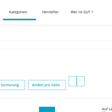
Kategorien
Hersteller
Wer ist GUT ?
Sortierung
Artikel pro Seite
Auf L