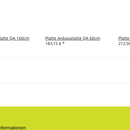
latte QA 160cm
Platte Anbauplatte QA 60cm
Platt
183,15 €
*
212,5
Informationen