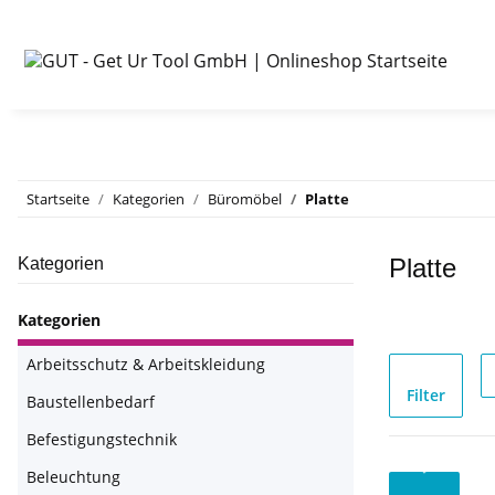
Startseite
Kategorien
Büromöbel
Platte
Platte
Kategorien
Kategorien
Arbeitsschutz & Arbeitskleidung
Filter
Baustellenbedarf
Befestigungstechnik
Beleuchtung