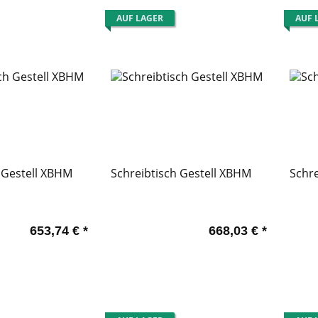
AUF LAGER
AUF 
 Gestell XBHM
Schreibtisch Gestell XBHM
Schre
653,74 €
*
668,03 €
*