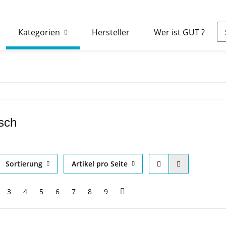
Kategorien
Hersteller
Wer ist GUT ?
isch
Sortierung
Artikel pro Seite
3
4
5
6
7
8
9