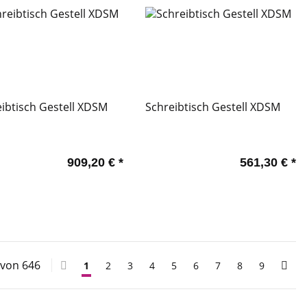
ibtisch Gestell XDSM
Schreibtisch Gestell XDSM
909,20 €
*
561,30 €
*
0 von 646
1
2
3
4
5
6
7
8
9