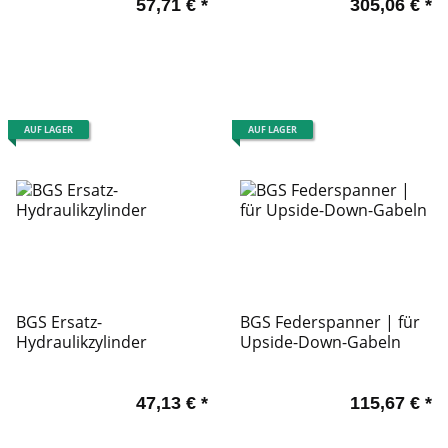
57,71 €
*
305,06 €
*
AUF LAGER
AUF LAGER
BGS Ersatz-
BGS Federspanner | für
Hydraulikzylinder
Upside-Down-Gabeln
47,13 €
*
115,67 €
*