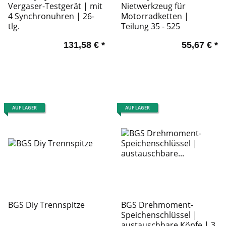
Vergaser-Testgerät | mit
Nietwerkzeug für
4 Synchronuhren | 26-
Motorradketten |
tlg.
Teilung 35 - 525
131,58 €
*
55,67 €
*
AUF LAGER
AUF LAGER
BGS Diy Trennspitze
BGS Drehmoment-
Speichenschlüssel |
austauschbare Köpfe | 3