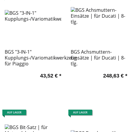
BGS "3-IN-1"
BGS Achsmuttern-
Kupplungs-/Variomatikwerkzeug
Einsätze | für Ducati | 8-
für Piaggio
tlg.
43,52 €
*
248,63 €
*
AUF LAGER
AUF LAGER