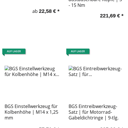
- 15 Nm
ab
22,58 €
*
221,69 €
*
AUF LAGER
AUF LAGER
BGS Einstellwerkzeug für
BGS Eintreibwerkzeug-
Kolbenhöhe | M14 x 1,25
Satz | für Motorrad-
mm
Gabeldichtringe | 9-tlg.