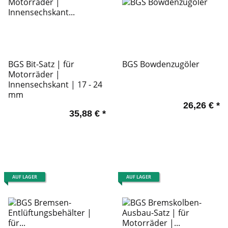
BGS Bit-Satz | für
BGS Bowdenzugöler
Motorräder |
Innensechskant | 17 - 24
mm
26,26 €
*
35,88 €
*
AUF LAGER
AUF LAGER