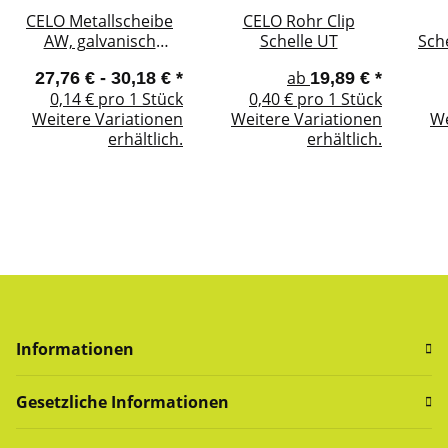
CELO Metallscheibe
CELO Rohr Clip
AW, galvanisch
Schelle UT
Sch
verzinkt, für
Ansc
ab
27,76 € -
30,18 €
*
19,89 €
*
Gasnagler FORCE ONE
Gas
0,14 € pro 1 Stück
0,40 € pro 1 Stück
Weitere Variationen
Weitere Variationen
We
erhältlich.
erhältlich.
Informationen
Gesetzliche Informationen