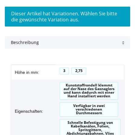
x
Dieser Artikel hat Variationen. Wählen Sie bitte
die gewünschte Variation aus.
Beschreibung
Produkteigenschaft
Wert
3
2,75
Höhe in mm:
Kunststoffrondell klemmt
auf der Nase des Gasnaglers
und kann dadurch mit einer
Hand installiert werden
Verfügbar in zwei
verschiedenen
Eigenschaften:
Durchmessern
Schnelle Befestigung von
Kabelkanälen, Folien,
Spritzgittern,
Abdichtungsbahnen, Vlies