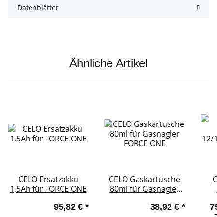
Datenblätter
Ähnliche Artikel
CELO Ersatzakku
CELO Gaskartusche
C
1,5Ah für FORCE ONE
80ml für Gasnagler
FORCE ONE
12/
95,82 €
*
38,92 €
*
7