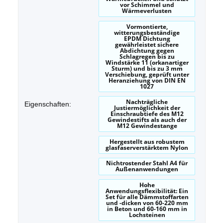
vor Schimmel und
Wärmeverlusten
Vormontierte,
witterungsbeständige
EPDM Dichtung
gewährleistet sichere
Abdichtung gegen
Schlagregen bis zu
Windstärke 11 (orkanartiger
Sturm) und bis zu 3 mm
Verschiebung, geprüft unter
Heranziehung von DIN EN
1027
Nachträgliche
Eigenschaften:
Justiermöglichkeit der
Einschraubtiefe des M12
Gewindestifts als auch der
M12 Gewindestange
Hergestellt aus robustem
glasfaserverstärktem Nylon
Nichtrostender Stahl A4 für
Außenanwendungen
Hohe
Anwendungsflexibilität: Ein
Set für alle Dämmstoffarten
und -dicken von 60-220 mm
in Beton und 60-160 mm in
Lochsteinen