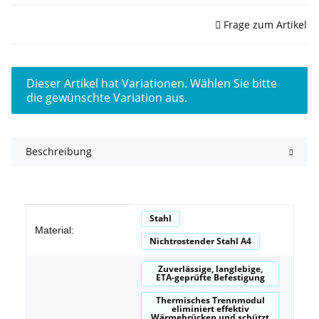
Sofort verfügbar
Frage zum Artikel
x
Dieser Artikel hat Variationen. Wählen Sie bitte
die gewünschte Variation aus.
Beschreibung
Produkteigenschaft
Wert
Stahl
Material:
Nichtrostender Stahl A4
Zuverlässige, langlebige,
ETA-geprüfte Befestigung
Thermisches Trennmodul
eliminiert effektiv
Wärmebrücken und schützt