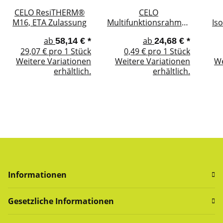
CELO ResiTHERM®
CELO
M16, ETA Zulassung
Multifunktionsrahmendübel
Is
MFR SB SSKS,
mi
ab
ab
58,14 €
*
24,68 €
*
Senkbunddübel,
29,07 € pro 1 Stück
0,49 € pro 1 Stück
Sechskantschr. mit
Weitere Variationen
Weitere Variationen
We
angepr. Scheibe, ETA
erhältlich.
erhältlich.
Zulassung
Informationen
Gesetzliche Informationen