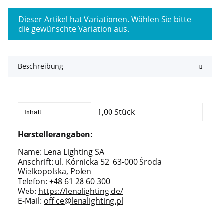
x
Dieser Artikel hat Variationen. Wählen Sie bitte
die gewünschte Variation aus.
Beschreibung
Produkteigenschaft
Wert
1,00 Stück
Inhalt:
Herstellerangaben:
Name: Lena Lighting SA
Anschrift: ul. Kórnicka 52, 63-000 Środa
Wielkopolska, Polen
Telefon: +48 61 28 60 300
Web:
https://lenalighting.de/
E-Mail:
office@lenalighting.pl