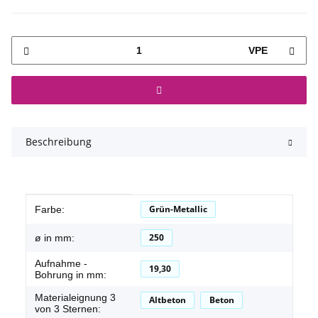
VPE
Beschreibung
Produkteigenschaft
Wert
Grün-Metallic
Farbe:
250
ø in mm:
Aufnahme -
19,30
Bohrung in mm:
Materialeignung 3
Altbeton
Beton
von 3 Sternen: