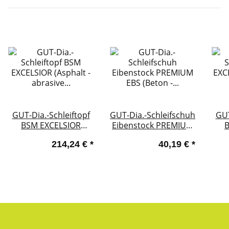
GUT-Dia.-Schleiftopf
GUT-Dia.-Schleifschuh
GUT
BSM EXCELSIOR
Eibenstock PREMIUM
B
(Asphalt - abrasive
EBS (Beton -
(B
214,24 €
*
40,19 €
*
Baustoffe) - Ø 250mm
Universal)
x 19,30mm
25