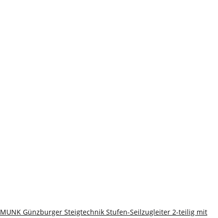
MUNK Günzburger Steigtechnik Stufen-Seilzugleiter 2-teilig mit