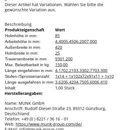
Dieser Artikel hat Variationen. Wählen Sie bitte die
gewünschte Variation aus.
Beschreibung
Produkteigenschaft
Wert
85
Holmhöhe in mm:
4.400
5.450
6.200
7.000
Arbeitshöhe in mm:
420
Außenbreite in mm:
25
Holmbreite in mm:
930
1.200
Traversenbreite in mm:
150,00
Max. Belastbarkeit in kg:
4.170
2.210
3.330
2.770
3.300
Länge eingefahren in mm:
1x14 + 1x10
2x7
2x9
1x11 + 1x10
Stufen-/Sprossenanzahl:
3.620
6.420
4.750
5.600
6.410
Länge ausgefahren in mm:
1,00 Stück
Inhalt:
Herstellerangaben:
Name: MUNK GmbH
Anschrift: Rudolf-Diesel-Straße 23, 89312 Günzburg,
Deutschland
Telefon: +49 (0 ) 8221 / 36 16 - 01
Web:
https://www.munk-group.com/de/
E-Mail:
info@munk-group.com