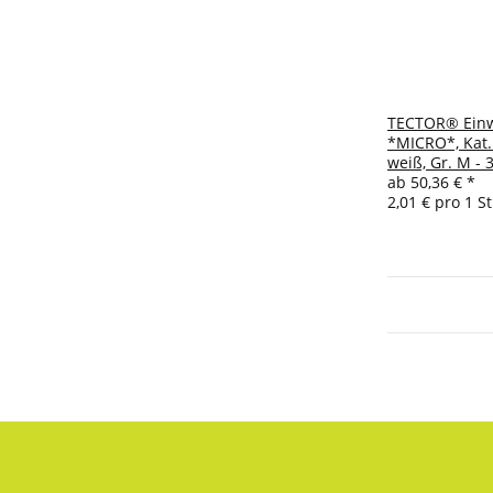
TECTOR® Ein
*MICRO*, Kat. 
weiß, Gr. M - 
ab
50,36 €
*
2,01 € pro 1 S