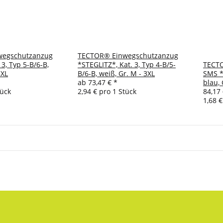
wegschutzanzug
TECTOR® Einwegschutzanzug
3, Typ 5-B/6-B,
*STEGLITZ*, Kat. 3, Typ 4-B/5-
TECT
3XL
B/6-B, weiß, Gr. M - 3XL
SMS *
ab
73,47 €
*
blau, 
tück
2,94 € pro 1 Stück
84,17 
1,68 €