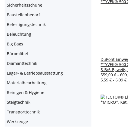
Sicherheitsschuhe
Baustellenbedarf
Befestigungstechnik
Beleuchtung
Big Bags
Büromöbel
DuPont Einwe
Diamanttechnik
*TYVEK® 500 X
5-B/6-B, weiß, 
Lager- & Betriebsausstattung
559,00 € -
609
5,59 € - 6,09 €
Materialbearbeitung
Reinigen & Hygiene
Steigtechnik
Transporttechnik
Werkzeuge