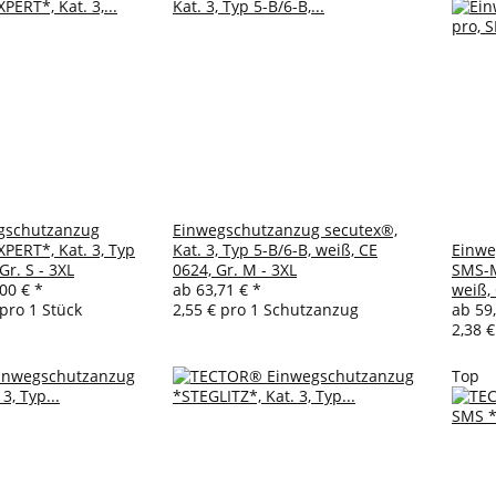
gschutzanzug
Einwegschutzanzug secutex®,
PERT*, Kat. 3, Typ
Kat. 3, Typ 5-B/6-B, weiß, CE
Einwe
Gr. S - 3XL
0624, Gr. M - 3XL
SMS-Ma
,00 €
*
ab
63,71 €
*
weiß, 
 pro 1 Stück
2,55 € pro 1 Schutzanzug
ab
59
2,38 
Top