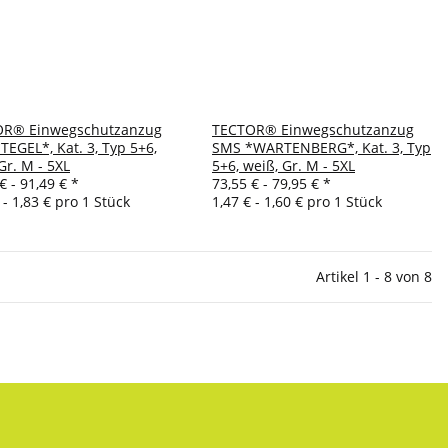
OR® Einwegschutzanzug
TECTOR® Einwegschutzanzug
TEGEL*, Kat. 3, Typ 5+6,
SMS *WARTENBERG*, Kat. 3, Typ
Gr. M - 5XL
5+6, weiß, Gr. M - 5XL
€ -
91,49 €
*
73,55 € -
79,95 €
*
 - 1,83 € pro 1 Stück
1,47 € - 1,60 € pro 1 Stück
Artikel 1 - 8 von 8