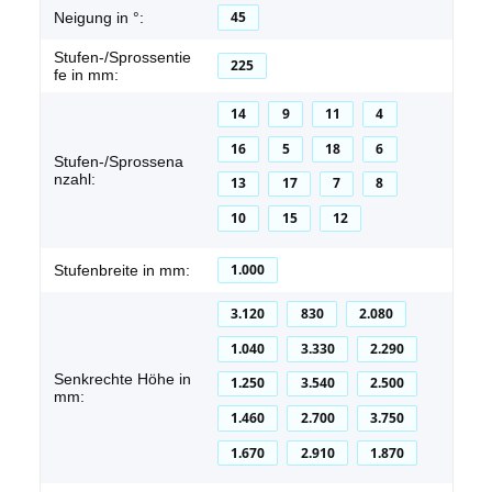
45
Neigung in °:
Stufen-/Sprossentie
225
fe in mm:
14
9
11
4
16
5
18
6
Stufen-/Sprossena
nzahl:
13
17
7
8
10
15
12
1.000
Stufenbreite in mm:
3.120
830
2.080
1.040
3.330
2.290
Senkrechte Höhe in
1.250
3.540
2.500
mm:
1.460
2.700
3.750
1.670
2.910
1.870