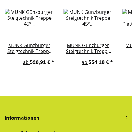
MUNK Günzburger
MUNK Günzburger
MU
Steigtechnik Treppe
Steigtechnik Treppe
45° Stufenbreite 600
45° Stufenbreite 800
Pla
ab
ab
520,91 €
*
554,18 €
*
mm Aluminium
mm Aluminium
fah
Stufen geriffelt
Stufen geriffelt
100
Informationen