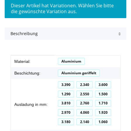
x
Dieser Artikel hat Variationen. Wählen Sie bitte
die gewünschte Variation aus.
Beschreibung
Produkteigenschaft
Wert
Aluminium
Material:
Aluminium geriffelt
Beschichtung:
3.390
2.340
3.600
1.290
2.550
1.500
3.810
2.760
1.710
Ausladung in mm:
2.970
4.060
1.920
3.180
2.140
1.060