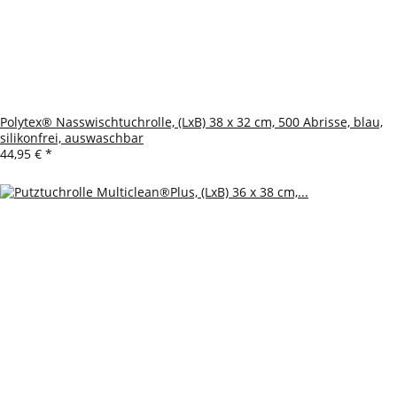
Polytex® Nasswischtuchrolle, (LxB) 38 x 32 cm, 500 Abrisse, blau,
silikonfrei, auswaschbar
44,95 €
*