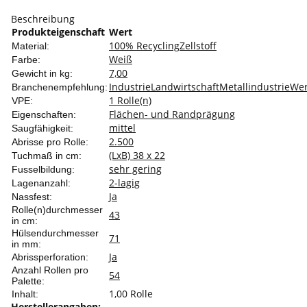
Beschreibung
Produkteigenschaft
Wert
100% Recycling
Zellstoff
Material:
Weiß
Farbe:
7,00
Gewicht in kg:
Industrie
Landwirtschaft
Metallindustrie
Wer
Branchenempfehlung:
1 Rolle(n)
VPE:
Flächen- und Randprägung
Eigenschaften:
mittel
Saugfähigkeit:
2.500
Abrisse pro Rolle:
(LxB) 38 x 22
Tuchmaß in cm:
sehr gering
Fusselbildung:
2-lagig
Lagenanzahl:
Ja
Nassfest:
Rolle(n)durchmesser
43
in cm:
Hülsendurchmesser
71
in mm:
Ja
Abrissperforation:
Anzahl Rollen pro
54
Palette:
1,00 Rolle
Inhalt:
Herstellerangaben: