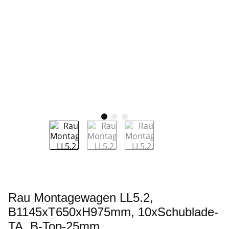
Rau Montagewagen LL5.2,
B1145xT650xH975mm, 10xSchublade-
TA, B-Top-25mm