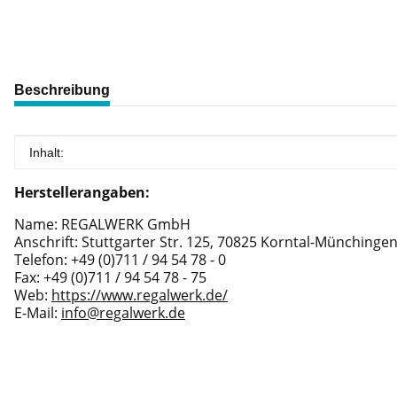
weitere Registerkarten anzeigen
Beschreibung
Produkteigenschaft
Wert
Inhalt:
Herstellerangaben:
Name: REGALWERK GmbH
Anschrift: Stuttgarter Str. 125, 70825 Korntal-Münchinge
Telefon: +49 (0)711 / 94 54 78 - 0
Fax: +49 (0)711 / 94 54 78 - 75
Web:
https://www.regalwerk.de/
E-Mail:
info@regalwerk.de