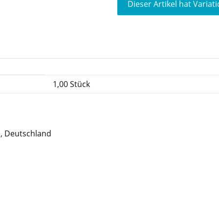
x
Dieser Artikel hat Variat
1,00 Stück
n, Deutschland