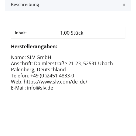
Beschreibung
Produkteigenschaft
Wert
1,00 Stück
Inhalt:
Herstellerangaben:
Name: SLV GmbH
Anschrift: Daimlerstraße 21-23, 52531 Übach-
Palenberg, Deutschland
Telefon: +49 (0 )2451 4833-0
Web:
https://www.slv.com/de_de/
E-Mail:
info@slv.de