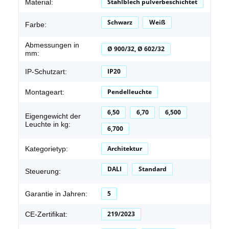
Stahlblech pulverbeschichtet
Material:
Schwarz
Weiß
Farbe:
Abmessungen in
Ø 900/32, Ø 602/32
mm:
IP20
IP-Schutzart:
Pendelleuchte
Montageart:
6,50
6,70
6,500
Eigengewicht der
Leuchte in kg:
6,700
Architektur
Kategorietyp:
DALI
Standard
Steuerung:
5
Garantie in Jahren:
219/2023
CE-Zertifikat: