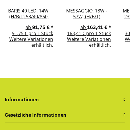
BARIS 40 LED, 14W,
MESSAGGIO, 18W -
ME
(H/B/T) 53/40/860,
57W, (H/B/T)
23
DALI o. Standard
1230/701/70
280
ab
ab
91,75 €
*
163,41 €
*
(1230/1261/70), DALI,
91,75 € pro 1 Stück
163,41 € pro 1 Stück
30
Standard o. Multi-LED
Weitere Variationen
Weitere Variationen
We
erhältlich.
erhältlich.
Informationen
Gesetzliche Informationen