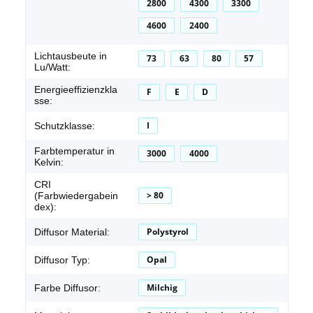
2800
4300
3300
4600
2400
Lichtausbeute in
73
63
80
57
Lu/Watt:
Energieeffizienzkla
F
E
D
sse:
I
Schutzklasse:
Farbtemperatur in
3000
4000
Kelvin:
CRI
> 80
(Farbwiedergabein
dex):
Polystyrol
Diffusor Material:
Opal
Diffusor Typ:
Milchig
Farbe Diffusor: