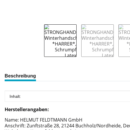
weitere Registerkarten anzeigen
Beschreibung
Produkteigenschaft
Wert
Inhalt:
Herstellerangaben:
Name: HELMUT FELDTMANN GmbH
Anschrift: Zunftstraße 28, 21244 Buchholz/Nordheide, D