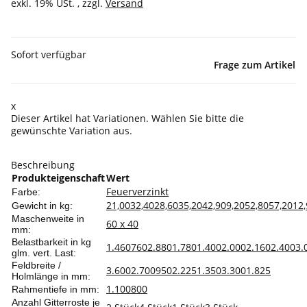
exkl. 19% USt. , zzgl.
Versand
Sofort verfügbar
Frage zum Artikel
x
Dieser Artikel hat Variationen. Wählen Sie bitte die
gewünschte Variation aus.
Beschreibung
Produkteigenschaft
Wert
Feuerverzinkt
Farbe:
21,00
32,40
28,60
35,20
42,90
9,20
52,80
57,20
12,
Gewicht in kg:
Maschenweite in
60 x 40
mm:
Belastbarkeit in kg
1.460
760
2.880
1.780
1.400
2.000
2.160
2.400
3.
glm. vert. Last:
Feldbreite /
3.600
2.700
950
2.225
1.350
3.300
1.825
Holmlänge in mm:
1.100
800
Rahmentiefe in mm:
Anzahl Gitterroste je