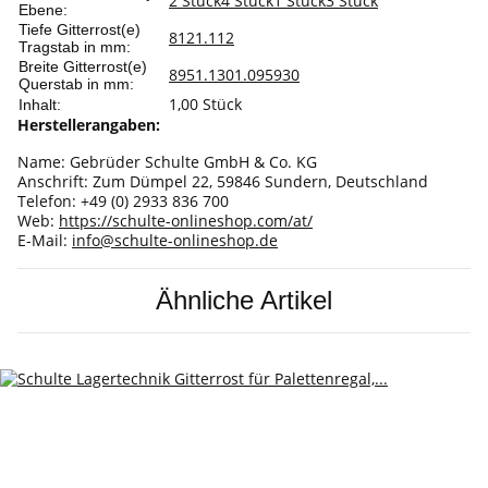
2 Stück
4 Stück
1 Stück
3 Stück
Ebene:
Tiefe Gitterrost(e)
812
1.112
Tragstab in mm:
Breite Gitterrost(e)
895
1.130
1.095
930
Querstab in mm:
1,00 Stück
Inhalt:
Herstellerangaben:
Name: Gebrüder Schulte GmbH & Co. KG
Anschrift: Zum Dümpel 22, 59846 Sundern, Deutschland
Telefon: +49 (0) 2933 836 700
Web:
https://schulte-onlineshop.com/at/
E-Mail:
info@schulte-onlineshop.de
Ähnliche Artikel