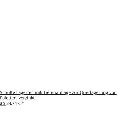
Schulte Lagertechnik Tiefenauflage zur Querlagerung von
Paletten, verzinkt
ab
24,74 €
*