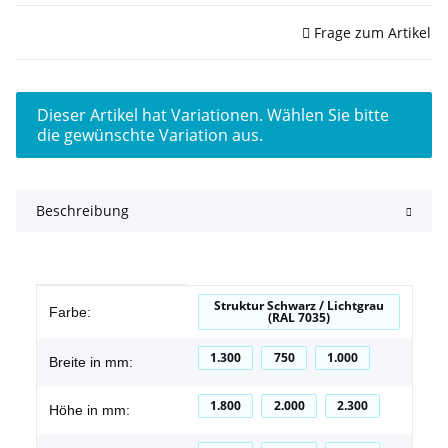
Sofort verfügbar
Frage zum Artikel
x
Dieser Artikel hat Variationen. Wählen Sie bitte
die gewünschte Variation aus.
Beschreibung
Produkteigenschaft
Wert
Struktur Schwarz / Lichtgrau
Farbe:
(RAL 7035)
1.300
750
1.000
Breite in mm:
1.800
2.000
2.300
Höhe in mm: