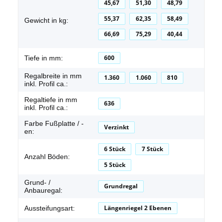
45,67
51,30
48,79
55,37
62,35
58,49
Gewicht in kg:
66,69
75,29
40,44
600
Tiefe in mm:
Regalbreite in mm
1.360
1.060
810
inkl. Profil ca.:
Regaltiefe in mm
636
inkl. Profil ca.:
Farbe Fußplatte / -
Verzinkt
en:
6 Stück
7 Stück
Anzahl Böden:
5 Stück
Grund- /
Grundregal
Anbauregal:
Längenriegel 2 Ebenen
Aussteifungsart: