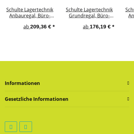
Schulte Lagertechnik
Schulte Lagertechnik
Sch
Anbauregal, Büro-
Grundregal, Büro-
An
Steckregal
Steckregal
ab
ab
209,36 €
*
176,19 €
*
MULTIplus150,
MULTIplus85,
Längenriegel,
Kreuzstrebe, schwarz
Kre
schwarz/RAL 7035
/ RAL 7035 lichtgrau
/ R
lichtgrau, beidseitig
nutzbar
Informationen
Gesetzliche Informationen