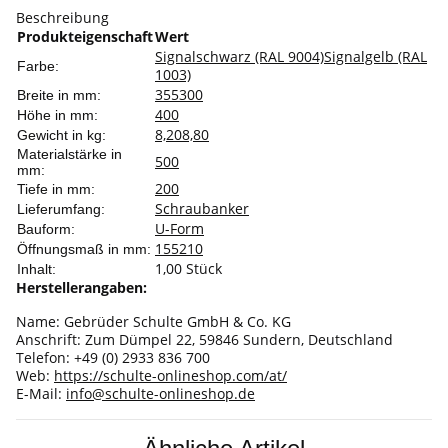
Beschreibung
Produkteigenschaft
Wert
Signalschwarz (RAL 9004)
Signalgelb (RAL
Farbe:
1003)
355
300
Breite in mm:
400
Höhe in mm:
8,20
8,80
Gewicht in kg:
Materialstärke in
500
mm:
200
Tiefe in mm:
Schraubanker
Lieferumfang:
U-Form
Bauform:
155
210
Öffnungsmaß in mm:
1,00 Stück
Inhalt:
Herstellerangaben:
Name: Gebrüder Schulte GmbH & Co. KG
Anschrift: Zum Dümpel 22, 59846 Sundern, Deutschland
Telefon: +49 (0) 2933 836 700
Web:
https://schulte-onlineshop.com/at/
E-Mail:
info@schulte-onlineshop.de