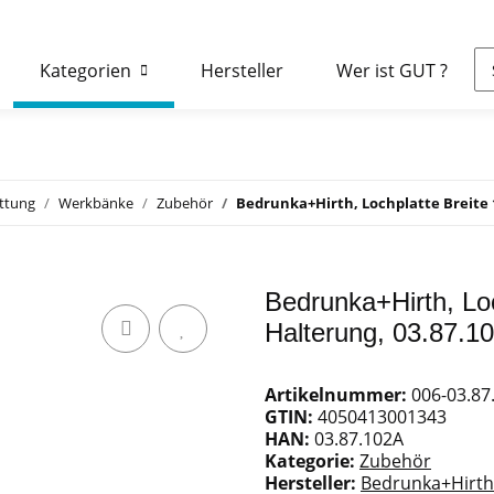
Kategorien
Hersteller
Wer ist GUT ?
attung
Werkbänke
Zubehör
Bedrunka+Hirth, Lochplatte Breite 1
Bedrunka+Hirth, Loc
Halterung, 03.87.1
Artikelnummer:
006-03.87
GTIN:
4050413001343
HAN:
03.87.102A
Kategorie:
Zubehör
Hersteller:
Bedrunka+Hirth