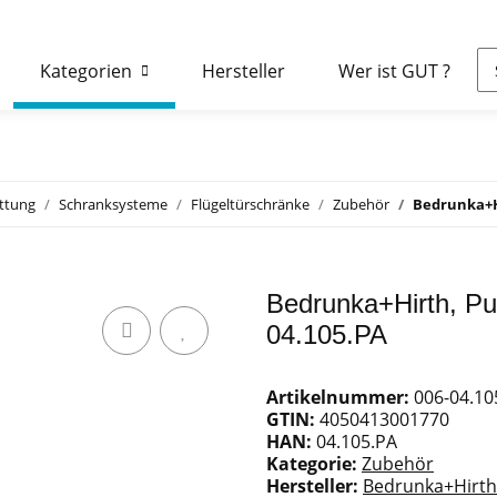
Kategorien
Hersteller
Wer ist GUT ?
attung
Schranksysteme
Flügeltürschränke
Zubehör
Bedrunka+Hi
Bedrunka+Hirth, Pul
04.105.PA
Artikelnummer:
006-04.10
GTIN:
4050413001770
HAN:
04.105.PA
Kategorie:
Zubehör
Hersteller:
Bedrunka+Hirth