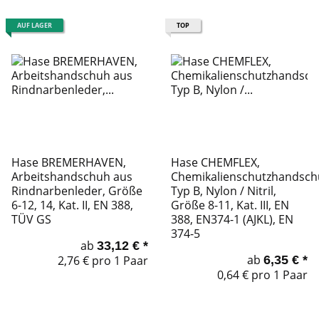
AUF LAGER
TOP
Hase BREMERHAVEN,
Hase CHEMFLEX,
Arbeitshandschuh aus
Chemikalienschutzhandsc
Rindnarbenleder, Größe
Typ B, Nylon / Nitril,
6-12, 14, Kat. II, EN 388,
Größe 8-11, Kat. III, EN
TÜV GS
388, EN374-1 (AJKL), EN
374-5
ab
33,12 €
*
ab
2,76 € pro 1 Paar
6,35 €
*
0,64 € pro 1 Paar