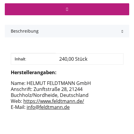
Beschreibung
Produkteigenschaft
Wert
240,00 Stück
Inhalt:
Herstellerangaben:
Name: HELMUT FELDTMANN GmbH
Anschrift: Zunftstraße 28, 21244
Buchholz/Nordheide, Deutschland
Web:
https://www.feldtmann.de/
E-Mail:
info@feldtmann.de