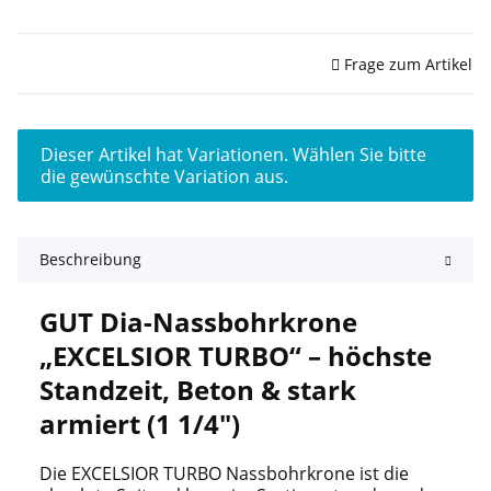
Sofort verfügbar
Frage zum Artikel
x
Dieser Artikel hat Variationen. Wählen Sie bitte
die gewünschte Variation aus.
Beschreibung
GUT Dia-Nassbohrkrone
„EXCELSIOR TURBO“ – höchste
Standzeit, Beton & stark
armiert (1 1/4")
Die EXCELSIOR TURBO Nassbohrkrone ist die