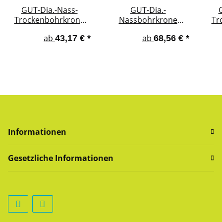
GUT-Dia.-Nass-
GUT-Dia.-
Trockenbohrkrone
Nassbohrkrone
Tr
ECO TURBO 1¼''
PREMIUM Laser
PRE
ab
ab
43,17 €
*
68,56 €
*
(Beton - Universal)
TURBO 1¼'' (Beton -
(B
Universal)
Informationen
Gesetzliche Informationen