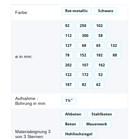
Produkteigenschaft
Wert
Rot-metallic
Schwarz
Farbe:
92
250
102
112
300
58
127
68
65
132
78
152
182
88
ø in mm:
202
107
162
122
172
52
187
82
62
Aufnahme -
1¼''
Bohrung in mm:
Altbeton
Stahlbeton
Beton
Mauerwerk
Materialeignung 3
Hohllochziegel
von 3 Sternen: