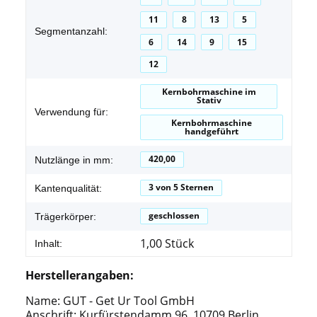
11
8
13
5
Segmentanzahl:
6
14
9
15
12
Kernbohrmaschine im
Stativ
Verwendung für:
Kernbohrmaschine
handgeführt
420,00
Nutzlänge in mm:
3 von 5 Sternen
Kantenqualität:
geschlossen
Trägerkörper:
1,00 Stück
Inhalt:
Herstellerangaben:
Name: GUT - Get Ur Tool GmbH
Anschrift: Kurfürstendamm 96, 10709 Berlin,