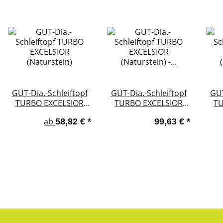
GUT-Dia.-Schleiftopf
GUT-Dia.-Schleiftopf
GUT
TURBO EXCELSIOR
TURBO EXCELSIOR
TU
(Naturstein)
(Naturstein) - Ø
(
ab
58,82 €
*
99,63 €
*
125mm x 22,23 - K60 /
125
70