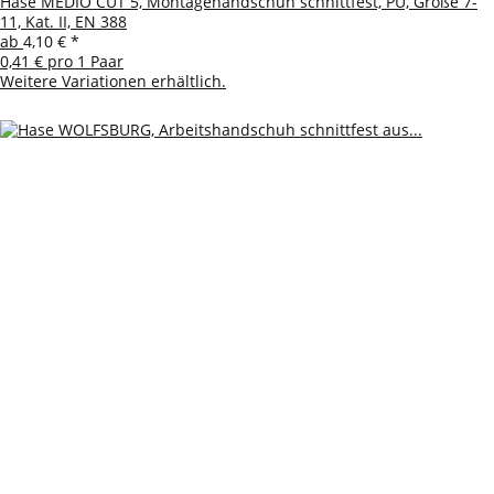
Hase MEDIO CUT 5, Montagehandschuh schnittfest, PU, Größe 7-
11, Kat. II, EN 388
ab
4,10 €
*
0,41 € pro 1 Paar
Weitere Variationen erhältlich.