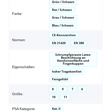
Produkteigenschaft
Wert
Grün / Schwarz
Rot / Schwarz
Farbe:
Grau / Schwarz
Blau / Schwarz
CE-Kennzeichen
Normen:
EN 21420
EN 388
Schrumpfgeraute Latex-
Beschichtung an
Handinnenfläche und
Fingerkuppen
Eigenschaften:
hoher Tragekomfort
Feingefühl
8
9
7
6
Größe:
10
11
Kat. II
PSA Kategorie: