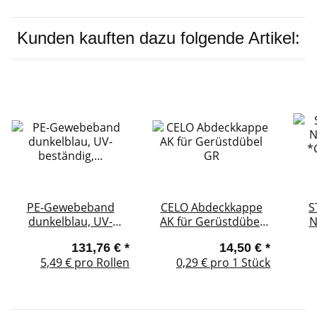
Kunden kauften dazu folgende Artikel:
PE-Gewebeband
CELO Abdeckkappe
S
dunkelblau, UV-
AK für Gerüstdübel
N
beständig,
GR
*
131,76 €
*
14,50 €
*
Naturkautschukkleber
0,
5,49 € pro Rollen
0,29 € pro 1 Stück
50mm x 25m
1
S