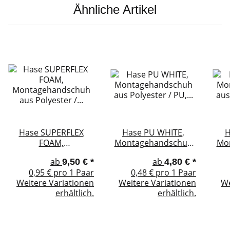
Ähnliche Artikel
Hase SUPERFLEX
Hase PU WHITE,
H
FOAM,
Montagehandschuh
Mo
Montagehandschuh
aus Polyester / PU,
au
ab
ab
9,50 €
*
4,80 €
*
aus Polyester /
Größe 6-11, Kat. II, EN
Größ
0,95 € pro 1 Paar
0,48 € pro 1 Paar
Latexschaum, Größe
388
Weitere Variationen
Weitere Variationen
We
6-11, Kat. II, EN 388
erhältlich.
erhältlich.