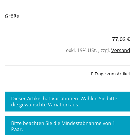
Größe
77,02 €
exkl. 19% USt. , zzgl.
Versand
Sofort verfügbar
Frage zum Artikel
x
Dieser Artikel hat Variationen. Wählen Sie bitte
die gewünschte Variation aus.
x
Bitte beachten Sie die Mindestabnahme von 1
Paar.