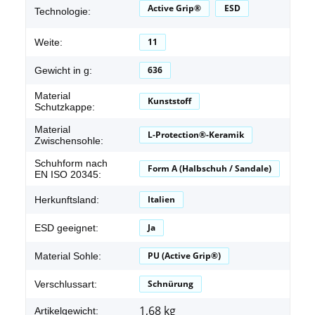
Active Grip®
ESD
Technologie:
11
Weite:
636
Gewicht in g:
Material
Kunststoff
Schutzkappe:
Material
L-Protection®-Keramik
Zwischensohle:
Schuhform nach
Form A (Halbschuh / Sandale)
EN ISO 20345:
Italien
Herkunftsland:
Ja
ESD geeignet:
PU (Active Grip®)
Material Sohle:
Schnürung
Verschlussart:
1,68
kg
Artikelgewicht: