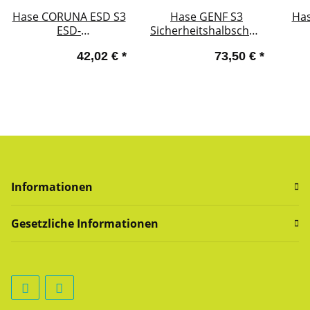
Hase CORUNA ESD S3
Hase GENF S3
Ha
ESD-
Sicherheitshalbschuh
Sicherheitshalbschuh
aus Rindleder, DGUV
Sich
42,02 €
*
73,50 €
*
aus Rindleder
Informationen
Gesetzliche Informationen