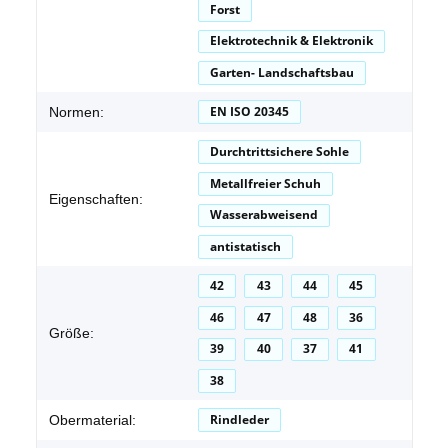
Forst
Elektrotechnik & Elektronik
Garten- Landschaftsbau
EN ISO 20345
Normen:
Durchtrittsichere Sohle
Metallfreier Schuh
Eigenschaften:
Wasserabweisend
antistatisch
42
43
44
45
46
47
48
36
Größe:
39
40
37
41
38
Rindleder
Obermaterial: