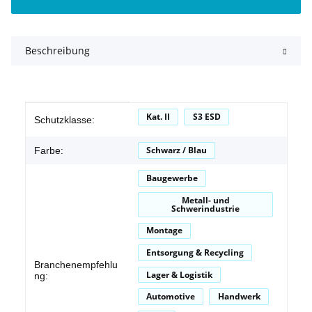
Beschreibung
Produkteigenschaft
Wert
Kat. II
S3 ESD
Schutzklasse:
Schwarz / Blau
Farbe:
Baugewerbe
Metall- und
Schwerindustrie
Montage
Entsorgung & Recycling
Branchenempfehlu
Lager & Logistik
ng:
Automotive
Handwerk