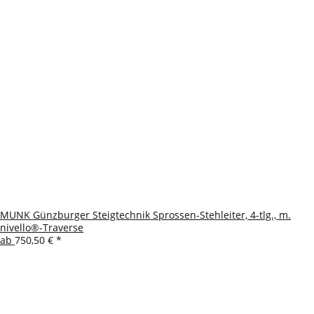
MUNK Günzburger Steigtechnik Sprossen-Stehleiter, 4-tlg., m.
nivello®-Traverse
ab
750,50 €
*