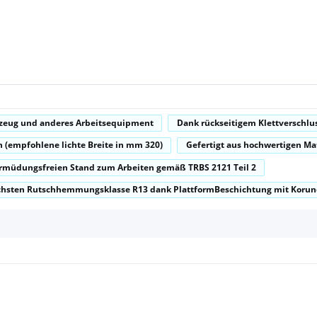
kzeug und anderes Arbeitsequipment
Dank rückseitigem Klettverschlus
n (empfohlene lichte Breite in mm 320)
Gefertigt aus hochwertigen Ma
rmüdungsfreien Stand zum Arbeiten gemäß TRBS 2121 Teil 2
höchsten Rutschhemmungsklasse R13 dank PlattformBeschichtung mit Koru