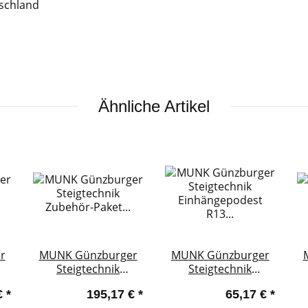
tschland
Ähnliche Artikel
r
MUNK Günzburger
MUNK Günzburger
Steigtechnik
Steigtechnik
Zubehör-Paket
Einhängepodest R13
€
*
195,17 €
*
65,17 €
*
2"
"Ergonomie"
für Sprossenleitern