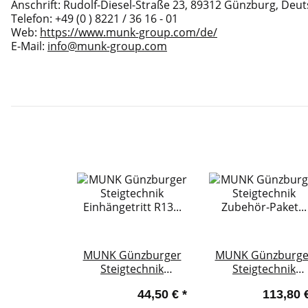
Anschrift: Rudolf-Diesel-Straße 23, 89312 Günzburg, Deu
Telefon: +49 (0 ) 8221 / 36 16 - 01
Web:
https://www.munk-group.com/de/
E-Mail:
info@munk-group.com
MUNK Günzburger
MUNK Günzburge
Steigtechnik
Steigtechnik
Einhängetritt R13 für
Zubehör-Paket
44,50 €
*
113,80 
Sprossenleitern
"Praktische Helfer 