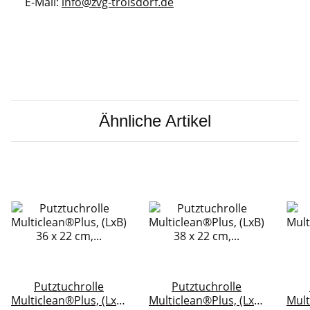
E-Mail:
info@zvg-troisdorf.de
Ähnliche Artikel
Putztuchrolle
Putztuchrolle
Multiclean®Plus, (LxB)
Multiclean®Plus, (LxB)
Mult