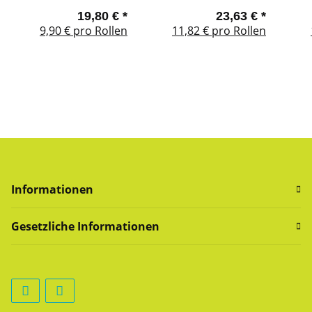
36 x 22 cm, 2-lagig,
38 x 22 cm, 3-lagig,
36
19,80 €
*
23,63 €
*
500 Abrisse, blau,
500 Abrisse, blau
5
9,90 € pro Rollen
11,82 € pro Rollen
silikonfrei
Informationen
Gesetzliche Informationen