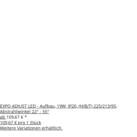
EXPO ADJUST LED - Aufbau, 19W, IP20, (H/B/T) 225/213/95,
Abstrahlwinkel 22° - 55°
ab
109,67 €
*
109,67 € pro 1 Stück
Weitere Variationen erhältlich.