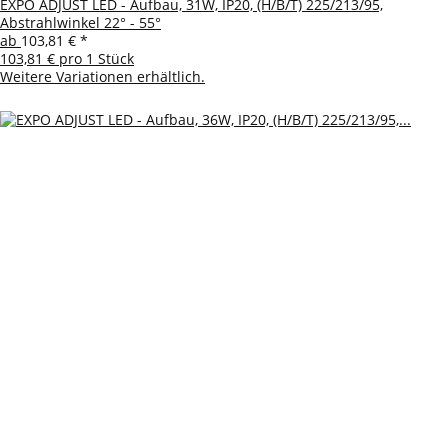
EXPO ADJUST LED - Aufbau, 31W, IP20, (H/B/T) 225/213/95,
Abstrahlwinkel 22° - 55°
ab
103,81 €
*
103,81 € pro 1 Stück
Weitere Variationen erhältlich.