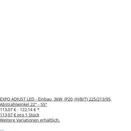
EXPO ADJUST LED - Einbau, 36W, IP20, (H/B/T) 225/213/95,
Abstrahlwinkel 22° - 55°
113,07 € -
122,14 €
*
113,07 € pro 1 Stück
Weitere Variationen erhältlich.