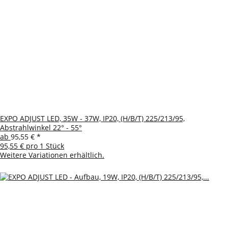
EXPO ADJUST LED, 35W - 37W, IP20, (H/B/T) 225/213/95,
Abstrahlwinkel 22° - 55°
ab
95,55 €
*
95,55 € pro 1 Stück
Weitere Variationen erhältlich.