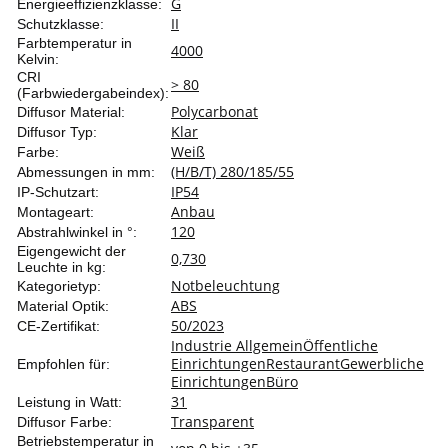
G
Energieeffizienzklasse:
II
Schutzklasse:
Farbtemperatur in
4000
Kelvin:
CRI
> 80
(Farbwiedergabeindex):
Polycarbonat
Diffusor Material:
Klar
Diffusor Typ:
Weiß
Farbe:
(H/B/T) 280/185/55
Abmessungen in mm:
IP54
IP-Schutzart:
Anbau
Montageart:
120
Abstrahlwinkel in °:
Eigengewicht der
0,730
Leuchte in kg:
Notbeleuchtung
Kategorietyp:
ABS
Material Optik:
50/2023
CE-Zertifikat:
Industrie Allgemein
Öffentliche
Einrichtungen
Restaurant
Gewerbliche
Empfohlen für:
Einrichtungen
Büro
3
1
Leistung in Watt:
Transparent
Diffusor Farbe:
Betriebstemperatur in