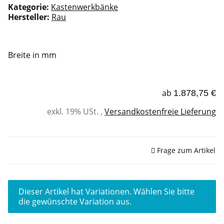
Kategorie:
Kastenwerkbänke
Hersteller:
Rau
Breite in mm
ab
1.878,75 €
exkl. 19% USt. ,
Versandkostenfreie Lieferung
Sofort verfügbar
Frage zum Artikel
x
Dieser Artikel hat Variationen. Wählen Sie bitte
die gewünschte Variation aus.