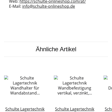
Web:
https://schulte-onlineshop.com/at/
E-Mail:
info@schulte-onlineshop.de
Ähnliche Artikel
Schulte Lagertechnik
Schulte Lagertechnik
Sch