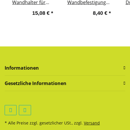
Wandhalter für
Wandbefestigung
Dr
Wandabstand 175-
vertikal, verzinkt,
15,08 €
*
8,40 €
*
325 mm, verzinkt
stabile Ausführung
Informationen
Gesetzliche Informationen
* Alle Preise zzgl. gesetzlicher USt., zzgl.
Versand