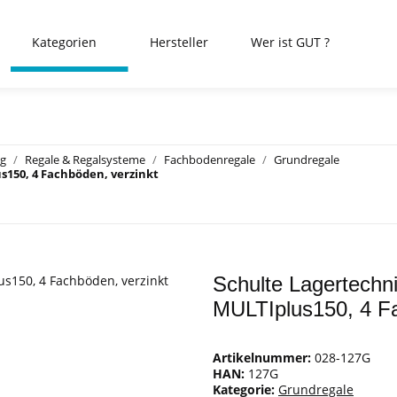
Kategorien
Hersteller
Wer ist GUT ?
ng
Regale & Regalsysteme
Fachbodenregale
Grundregale
s150, 4 Fachböden, verzinkt
Schulte Lagertechn
MULTIplus150, 4 Fa
Artikelnummer:
028-127G
HAN:
127G
Kategorie:
Grundregale