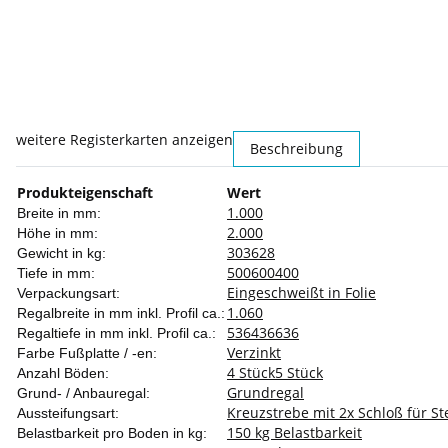
weitere Registerkarten anzeigen
Beschreibung
Produkteigenschaft
Wert
1.000
Breite in mm:
2.000
Höhe in mm:
30
36
28
Gewicht in kg:
500
600
400
Tiefe in mm:
Eingeschweißt in Folie
Verpackungsart:
1.060
Regalbreite in mm inkl. Profil ca.:
536
436
636
Regaltiefe in mm inkl. Profil ca.:
Verzinkt
Farbe Fußplatte / -en:
4 Stück
5 Stück
Anzahl Böden:
Grundregal
Grund- / Anbauregal:
Kreuzstrebe mit 2x Schloß für S
Aussteifungsart:
150 kg Belastbarkeit
Belastbarkeit pro Boden in kg: