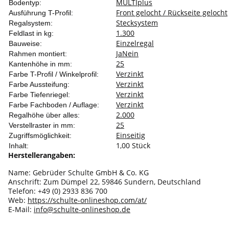
MULTIplus
Bodentyp:
Front gelocht / Rückseite gelocht
Ausführung T-Profil:
Stecksystem
Regalsystem:
1.300
Feldlast in kg:
Einzelregal
Bauweise:
Ja
Nein
Rahmen montiert:
25
Kantenhöhe in mm:
Verzinkt
Farbe T-Profil / Winkelprofil:
Verzinkt
Farbe Aussteifung:
Verzinkt
Farbe Tiefenriegel:
Verzinkt
Farbe Fachboden / Auflage:
2.000
Regalhöhe über alles:
25
Verstellraster in mm:
Einseitig
Zugriffsmöglichkeit:
1,00 Stück
Inhalt:
Herstellerangaben:
Name: Gebrüder Schulte GmbH & Co. KG
Anschrift: Zum Dümpel 22, 59846 Sundern, Deutschland
Telefon: +49 (0) 2933 836 700
Web:
https://schulte-onlineshop.com/at/
E-Mail:
info@schulte-onlineshop.de