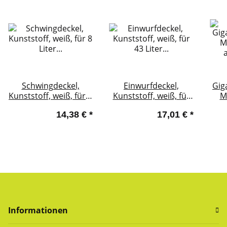
Schwingdeckel,
Einwurfdeckel,
Gig
Kunststoff, weiß, für 8
Kunststoff, weiß, für
M
Liter Abfalleimer
43 Liter Abfalleimer
abs
14,38 €
*
17,01 €
*
für
Ø 32
Bef
Informationen