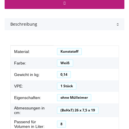
Beschreibung
Produkteigenschaft
Wert
Kunststoff
Material:
Weiß
Farbe:
0,14
Gewicht in kg:
1 Stück
VPE:
ohne Mülleimer
Eigenschaften:
Abmessungen in
(BxHxT) 26 x 7,5 x 19
cm:
Passend für
8
Volumen in Liter: