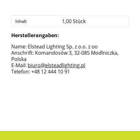
Produkteigenschaft
Wert
1,00 Stück
Inhalt:
Herstellerangaben:
Name: Elstead Lighting Sp. z o.o. z oo
Anschrift: Komandosów 3, 32-085 Modlniczka,
Polska
E-Mail:
biuro@elsteadlighting.pl
Telefon: +48 12 444 10 91