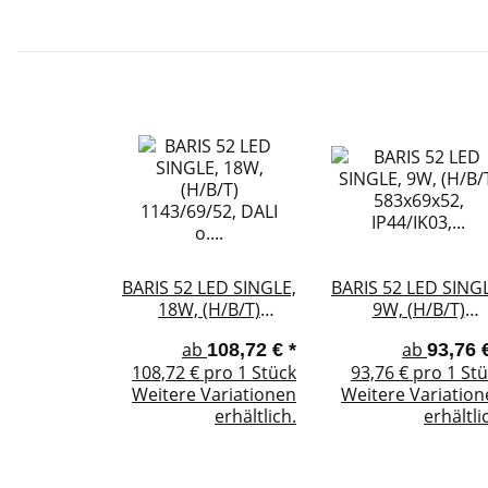
BARIS 52 LED SINGLE,
BARIS 52 LED SINGL
18W, (H/B/T)
9W, (H/B/T)
1143/69/52, DALI o.
583x69x52,
ab
ab
108,72 €
*
93,76 
Standard
IP44/IK03, DALi o
108,72 € pro 1 Stück
93,76 € pro 1 St
Standard
Weitere Variationen
Weitere Variatio
erhältlich.
erhältli