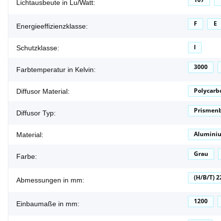
Lichtausbeute in Lu/Watt:
F
E
Energieeffizienzklasse:
I
Schutzklasse:
3000
Farbtemperatur in Kelvin:
Polycarb
Diffusor Material:
Prismen
Diffusor Typ:
Alumini
Material:
Grau
Farbe:
(H/B/T) 
Abmessungen in mm:
1200
Einbaumaße in mm: