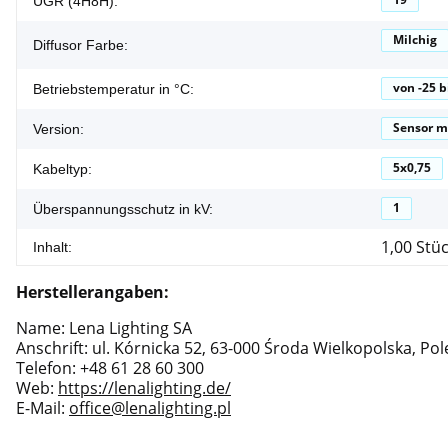
UGR (4H8H):
Milchig
Diffusor Farbe:
von -25 b
Betriebstemperatur in °C:
Sensor m
Version:
5x0,75
Kabeltyp:
1
Überspannungsschutz in kV:
1,00 Stü
Inhalt:
Herstellerangaben:
Name: Lena Lighting SA
Anschrift: ul. Kórnicka 52, 63-000 Środa Wielkopolska, Po
Telefon: +48 61 28 60 300
Web:
https://lenalighting.de/
E-Mail:
office@lenalighting.pl