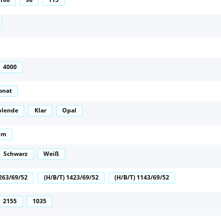
4000
onat
blende
Klar
Opal
um
Schwarz
Weiß
2263/69/52
(H/B/T) 1423/69/52
(H/B/T) 1143/69/52
2155
1035