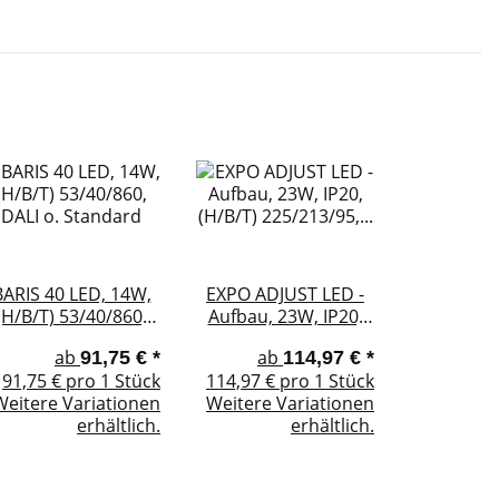
BARIS 40 LED, 14W,
EXPO ADJUST LED -
(H/B/T) 53/40/860,
Aufbau, 23W, IP20,
DALI o. Standard
(H/B/T) 225/213/95,
ab
ab
91,75 €
*
114,97 €
*
Abstrahlwinkel 22° -
91,75 € pro 1 Stück
114,97 € pro 1 Stück
55°
Weitere Variationen
Weitere Variationen
erhältlich.
erhältlich.