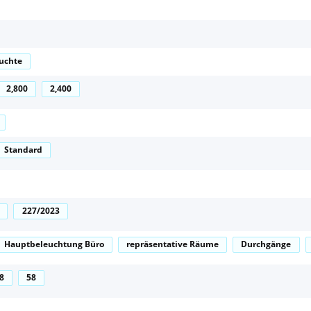
uchte
2,800
2,400
Standard
227/2023
Hauptbeleuchtung Büro
repräsentative Räume
Durchgänge
8
58