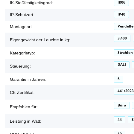
IK06
IK-Stoßfestigkeitsgrad:
IP40
IP-Schutzart:
Pendelle
Montageart:
3,400
Eigengewicht der Leuchte in kg:
Strahlen
Kategorietyp:
DALI
Steuerung:
5
Garantie in Jahren:
441/2023
CE-Zertifikat:
Büro
Empfohlen für:
44
8
Leistung in Watt:
19