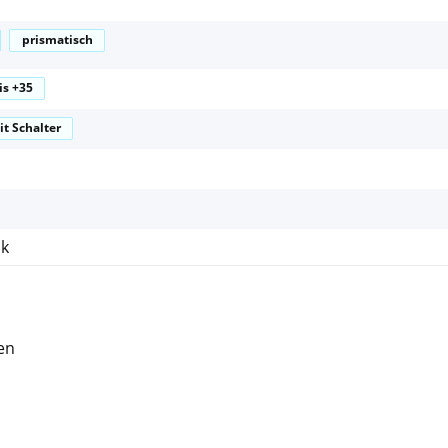
prismatisch
is +35
it Schalter
ck
len