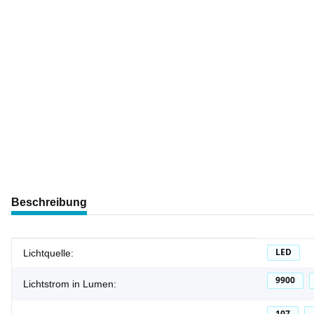
weitere Registerkarten anzeigen
Beschreibung
Produkteigenschaft
Wert
LED
Lichtquelle:
9900
Lichtstrom in Lumen:
107