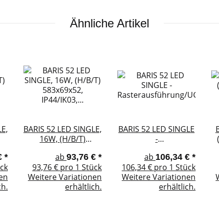
Ähnliche Artikel
E,
BARIS 52 LED SINGLE,
BARIS 52 LED SINGLE
16W, (H/B/T)
-
583x69x52,
Rasterausführung/UGR<19,
ab
ab
€
*
93,76 €
*
106,34 €
*
.
IP44/IK03, DALi o.
10W, (H/B/T)
ück
93,76 € pro 1 Stück
106,34 € pro 1 Stück
Standard
583x69x52,
nen
Weitere Variationen
Weitere Variationen
IP44/IK03, DALi o.
ch.
erhältlich.
erhältlich.
Standard