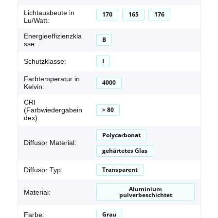
Lichtausbeute in
170
165
176
Lu/Watt:
Energieeffizienzkla
B
sse:
I
Schutzklasse:
Farbtemperatur in
4000
Kelvin:
CRI
> 80
(Farbwiedergabein
dex):
Polycarbonat
Diffusor Material:
gehärtetes Glas
Transparent
Diffusor Typ:
Aluminium
Material:
pulverbeschichtet
Grau
Farbe: