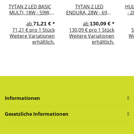
TYTAN 2 LED BASIC
TYTAN 2 LED
HUL
MULTI, 18W - 59W,
ENDURA, 28W - 69W,
- 
(H/B/T) 1152/85/80
(H/B/T) 1152/85/80
26
ab
ab
71,21 €
*
130,09 €
*
(1432/85/80),
(1432/85/80),
160
71,21 € pro 1 Stück
130,09 € pro 1 Stück
5
IP66/IK09
IP66/IK09
Weitere Variationen
Weitere Variationen
We
erhältlich.
erhältlich.
Informationen
Gesetzliche Informationen