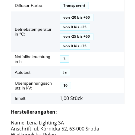
Transparent
Diffusor Farbe:
von -20 bis +60
von 0 bis +25
Betriebstemperatur
in °C:
von -25 bis +60
von 0 bis +35
Notfallbeleuchtung
3
in h:
Ja
Autotest:
Überspannungssch
10
utz in kV:
1,00 Stück
Inhalt:
Herstellerangaben:
Name: Lena Lighting SA
Anschrift: ul. Kórnicka 52, 63-000 Środa
Wielkopolska, Polen