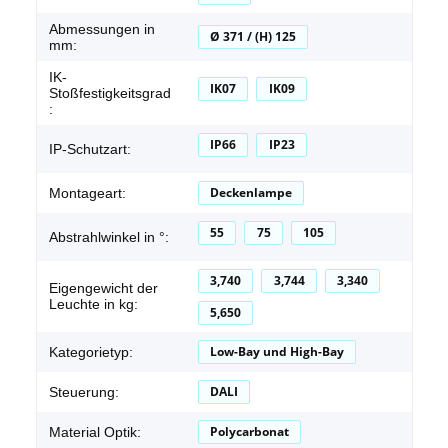
Abmessungen in
Ø 371 / (H) 125
mm:
IK-
IK07
IK09
Stoßfestigkeitsgrad
:
IP66
IP23
IP-Schutzart:
Deckenlampe
Montageart:
55
75
105
Abstrahlwinkel in °:
3,740
3,744
3,340
Eigengewicht der
Leuchte in kg:
5,650
Low-Bay und High-Bay
Kategorietyp:
DALI
Steuerung:
Polycarbonat
Material Optik: