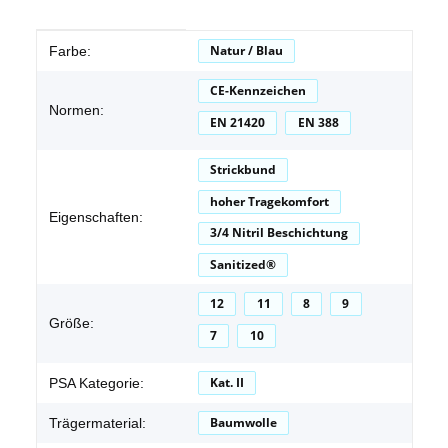
Produkteigenschaft
Wert
Natur / Blau
Farbe:
CE-Kennzeichen
Normen:
EN 21420
EN 388
Strickbund
hoher Tragekomfort
Eigenschaften:
3/4 Nitril Beschichtung
Sanitized®
12
11
8
9
Größe:
7
10
Kat. II
PSA Kategorie:
Baumwolle
Trägermaterial: