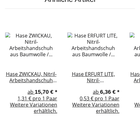
Hase ZWICKAU, Nitril-
Hase ERFURT LITE,
Hase
Arbeitshandschuh
Nitril-
Ar
aus Baumwolle /
Arbeitshandschuh
a
ab
ab
15,70 €
*
6,36 €
*
Nitril, Größe 8-12, Kat.
aus Baumwolle /
Nitr
1,31 € pro 1 Paar
0,53 € pro 1 Paar
II, EN 388, Sanitized®
Nitril, Größe 6-12, Kat.
Weitere Variationen
Weitere Variationen
We
II, EN 388
erhältlich.
erhältlich.