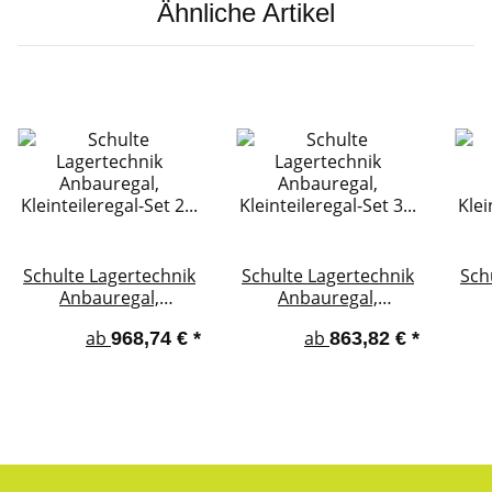
Ähnliche Artikel
Schulte Lagertechnik
Schulte Lagertechnik
Sch
Anbauregal,
Anbauregal,
Kleinteileregal-Set 2
Kleinteileregal-Set 3
Kle
ab
ab
968,74 €
*
863,82 €
*
MULTIplus150,
MULTIplus150,
verzinkt, 16
verzinkt, 16
Fachböden, 70
Fachböden, 75
F
Regalkästen
Regalkästen
(83x93x300 mm) rot,
(83x186x300 mm)
(83
40 Regalkästen
blau
(83x186x300 mm)