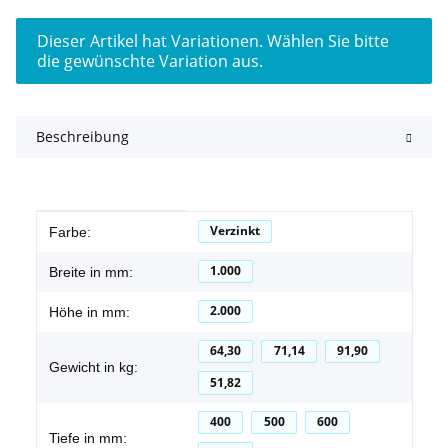
x
Dieser Artikel hat Variationen. Wählen Sie bitte
die gewünschte Variation aus.
Beschreibung
Produkteigenschaft
Wert
Verzinkt
Farbe:
1.000
Breite in mm:
2.000
Höhe in mm:
64,30
71,14
91,90
Gewicht in kg:
51,82
400
500
600
Tiefe in mm: