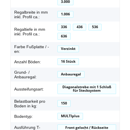
3.000
Regalbreite in mm
1.006
inkl. Profil ca.:
336
436
536
Regaltiefe in mm
inkl. Profil ca.:
636
Farbe Fußplatte / -
Verzinkt
en:
16 Stück
Anzahl Böden:
Grund- /
Anbauregal
Anbauregal:
Diagonalstrebe mit 1 Schloß
Aussteifungsart:
für Stecksystem
Belastbarkeit pro
150
Boden in kg:
MULTIplus
Bodentyp:
Ausführung T-
Front gelocht / Rückseite