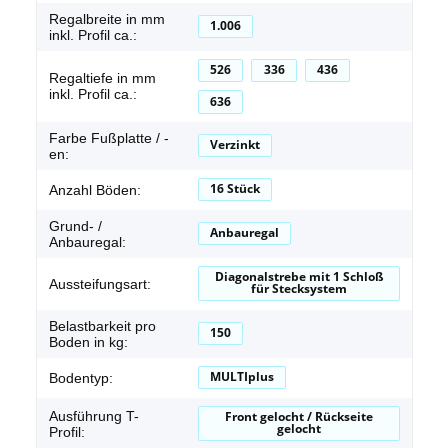
Regalbreite in mm
1.006
inkl. Profil ca.:
526
336
436
Regaltiefe in mm
inkl. Profil ca.:
636
Farbe Fußplatte / -
Verzinkt
en:
16 Stück
Anzahl Böden:
Grund- /
Anbauregal
Anbauregal:
Diagonalstrebe mit 1 Schloß
Aussteifungsart:
für Stecksystem
Belastbarkeit pro
150
Boden in kg:
MULTIplus
Bodentyp:
Ausführung T-
Front gelocht / Rückseite
gelocht
Profil: