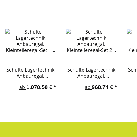
Schulte Lagertechnik
Schulte Lagertechnik
Sch
Anbauregal,
Anbauregal,
Kleinteileregal-Set 1
Kleinteileregal-Set 2
Kle
ab
ab
1.078,58 €
*
968,74 €
*
MULTIplus150 ,
MULTIplus150,
verzinkt, 16
verzinkt, 16
Fachböden, 150
Fachböden, 70
F
Regalkästen
Regalkästen
(83x93x300 mm) rot
(83x93x300 mm) rot,
(83
40 Regalkästen
(83x186x300 mm)
blau