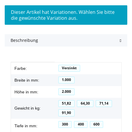
x
Dieser Artikel hat Variationen. Wählen Sie bitte
die gewünschte Variation aus.
Beschreibung
Produkteigenschaft
Wert
Verzinkt
Farbe:
1.000
Breite in mm:
2.000
Höhe in mm:
51,82
64,30
71,14
Gewicht in kg:
91,90
300
400
600
Tiefe in mm: