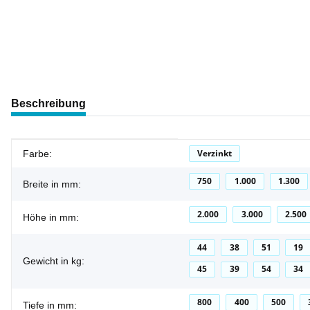
weitere Registerkarten anzeigen
Beschreibung
Produkteigenschaft
Wert
Verzinkt
Farbe:
750
1.000
1.300
Breite in mm:
2.000
3.000
2.500
Höhe in mm:
44
38
51
19
Gewicht in kg:
45
39
54
34
800
400
500
Tiefe in mm: