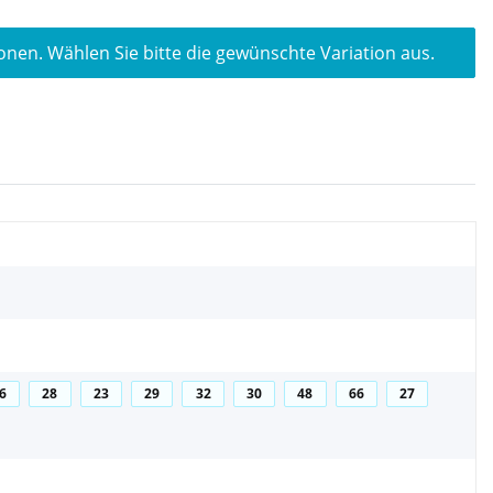
ionen. Wählen Sie bitte die gewünschte Variation aus.
6
28
23
29
32
30
48
66
27