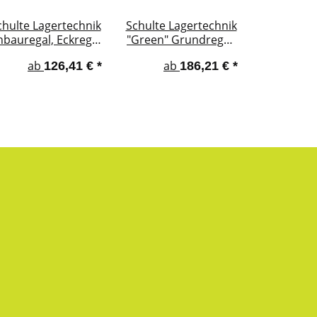
chulte Lagertechnik
Schulte Lagertechnik
nbauregal, Eckregal
"Green" Grundregal,
eld C), Kreuzstrebe,
Steckregal
ab
ab
126,41 €
*
186,21 €
*
verzinkt
MULTIplus150, 4
Fachböden, verzinkt