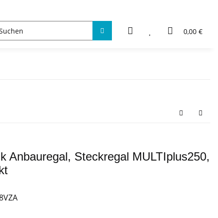
0,00 €
ik Anbauregal, Steckregal MULTIplus250,
kt
-8VZA