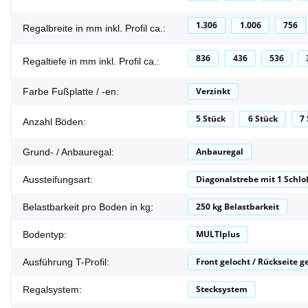
1.306
1.006
756
Regalbreite in mm inkl. Profil ca.:
836
436
536
Regaltiefe in mm inkl. Profil ca.:
Verzinkt
Farbe Fußplatte / -en:
5 Stück
6 Stück
7
Anzahl Böden:
Anbauregal
Grund- / Anbauregal:
Diagonalstrebe mit 1 Schlo
Aussteifungsart:
250 kg Belastbarkeit
Belastbarkeit pro Boden in kg:
MULTIplus
Bodentyp:
Front gelocht / Rückseite g
Ausführung T-Profil:
Stecksystem
Regalsystem: