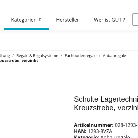
Kategorien
Hersteller
Wer ist GUT ?
attung
Regale & Regalsysteme
Fachbodenregale
Anbauregale
euzstrebe, verzinkt
Schulte Lagertechn
Kreuzstrebe, verzin
Artikelnummer:
028-1293
HAN:
1293-8VZA
Kategorie:
Anbauregale