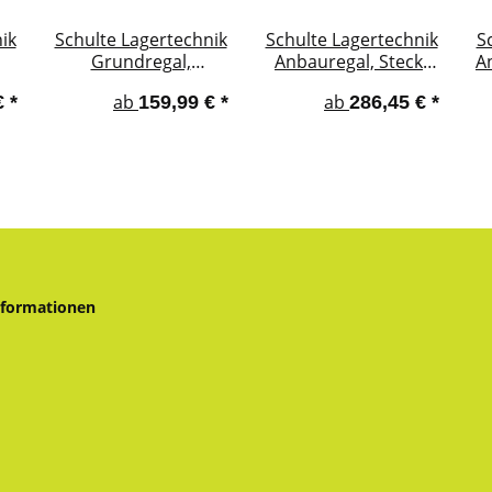
ik
Schulte Lagertechnik
Schulte Lagertechnik
S
Grundregal,
Anbauregal, Steck-
A
Steckregal
Doppelregal
(F
ab
ab
€
*
159,99 €
*
286,45 €
*
MULTIplus150,
MULTIplus150,
nkt
Kreuzstrebe, verzinkt
Längenriegel,
verzinkt
nformationen