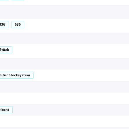
336
636
 Stück
ß für Stecksystem
elocht