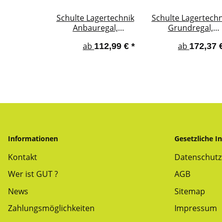
Schulte Lagertechnik
Schulte Lagertechn
Anbauregal,
Grundregal,
Steckregal
Steckregal
ab
ab
112,99 €
*
172,37 
MULTIplus150,
MULTIplus250,
Kreuzstrebe, verzinkt
Kreuzstrebe, verzi
Informationen
Gesetzliche I
Kontakt
Datenschutz
Wer ist GUT ?
AGB
News
Sitemap
Zahlungsmöglichkeiten
Impressum