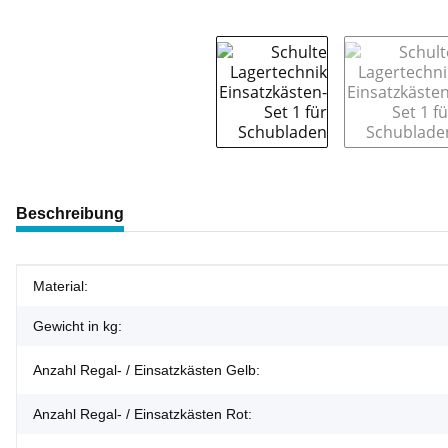
weitere Registerkarten anzeigen
Beschreibung
Produkteigenschaft
Wert
Material:
Gewicht in kg:
Anzahl Regal- / Einsatzkästen Gelb:
Anzahl Regal- / Einsatzkästen Rot: