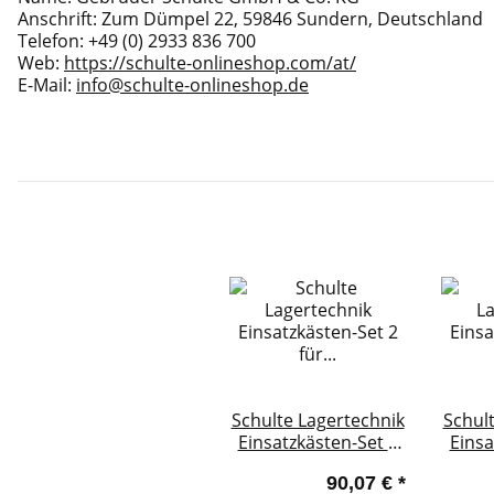
Anschrift: Zum Dümpel 22, 59846 Sundern, Deutschland
Telefon: +49 (0) 2933 836 700
Web:
https://schulte-onlineshop.com/at/
E-Mail:
info@schulte-onlineshop.de
Schulte Lagertechnik
Schul
Einsatzkästen-Set 2
Einsa
für Schubladen
für
90,07 €
*