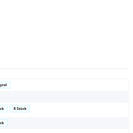
yrol
ück
8 Stück
ück