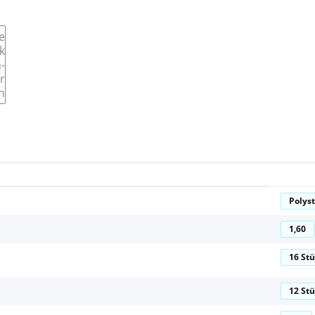
Polyst
1,60
16 St
12 St