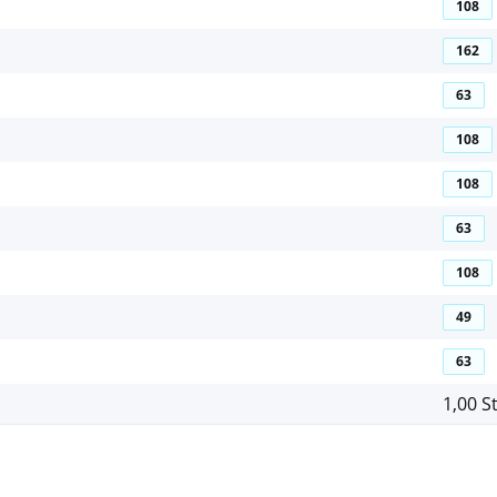
108
162
63
108
108
63
108
49
63
1,00 S