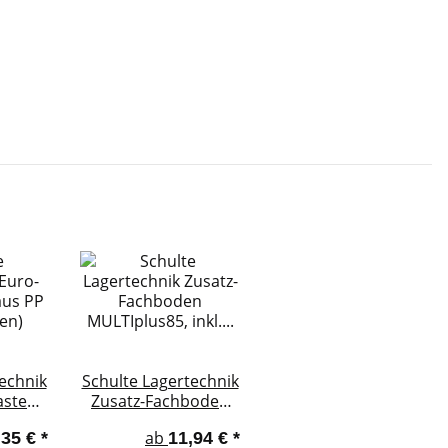
echnik
Schulte Lagertechnik
asten
Zusatz-Fachboden
MULTIplus85, inkl. 4
ab
,35 €
*
11,94 €
*
en)
Fachbodenträgern