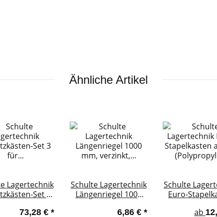
Ähnliche Artikel
te Lagertechnik
Schulte Lagertechnik
Schulte Lagert
tzkästen-Set 3
Längenriegel 1000
Euro-Stapelk
 Schubladen
mm, verzinkt, für
aus PP
ab
73,28 €
*
6,86 €
*
12
MULTIplus85- und
(Polypropyl