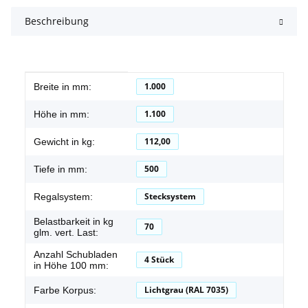
Beschreibung
Produkteigenschaft
Wert
1.000
Breite in mm:
1.100
Höhe in mm:
112,00
Gewicht in kg:
500
Tiefe in mm:
Stecksystem
Regalsystem:
Belastbarkeit in kg
70
glm. vert. Last:
Anzahl Schubladen
4 Stück
in Höhe 100 mm:
Lichtgrau (RAL 7035)
Farbe Korpus: