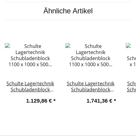
Ähnliche Artikel
Schulte Lagertechnik
Schulte Lagertechnik
Sch
Schubladenblock
Schubladenblock
Sch
1100 x 1000 x 500
1100 x 1000 x 500
x
1.129,86 €
*
1.741,36 €
*
mm, Korpus RAL 7035
mm, Korpus RAL 7035
K
lichtgrau, Schubladen
lichtgrau, Schubladen
lich
5 x 200 mm
10 x 100 mm
2 x