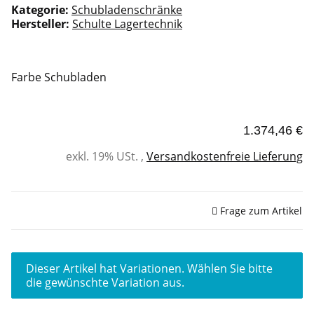
Kategorie:
Schubladenschränke
Hersteller:
Schulte Lagertechnik
Farbe Schubladen
1.374,46 €
exkl. 19% USt. ,
Versandkostenfreie Lieferung
Sofort verfügbar
Frage zum Artikel
x
Dieser Artikel hat Variationen. Wählen Sie bitte
die gewünschte Variation aus.